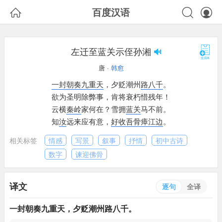



百度汉语
左迁至蓝关示侄孙湘
唐 ·
韩愈
一封
朝奏
九重天
，
夕贬潮州
路八千
。
欲为圣明除弊事，
肯将衰朽惜残年！
云横
秦岭
家何在？
雪拥
蓝关
马不前。
知
汝
远来应有意，
好收吾骨瘴江边
。
相关标签
情感
写景
叙事
抒情
初中古诗
数字
谏迎佛骨
译文
逐句
全译
一封
朝奏
九重天
，
夕贬潮州
路八千
。