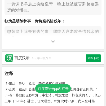
一篇谏书早晨上奏给皇帝，
晚上就被贬官到路途遥
远的潮州去。
欲为圣明除弊事，
肯将衰朽惜残年！
想替皇上除去有害的事，
哪能因衰老就吝惜残余的
生命。
云横
秦岭
家何在？
雪拥
蓝关
马不前。
云彩横出于南山，我的家在哪里？
在白雪厚积的蓝
百度汉语
AI让学习更简单
立即下载
田关外，马也停住脚步。
注释
知
汝
远来应有意，
好收吾骨瘴江边
。
(1)左迁：降职，贬官，指作者被贬到潮州。
知道你远道而来定会有所打算，
正好在瘴江边收殓
百度汉语App内打开
(2)蓝关：在蓝田县南。《地理志》：“京兆府蓝田县有蓝田关。”
我的尸骨。
(3)湘：韩愈的侄孙韩湘，字北渚，韩愈之侄，韩老成的长子，长庆
三年（823年）进士，任大理丞。韩湘此时27岁，尚未登科第，远